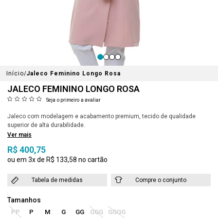
Início
Jaleco Feminino Longo Rosa
JALECO FEMININO LONGO ROSA
Seja o primeiro a avaliar
Jaleco com modelagem e acabamento premium, tecido de qualidade
superior de alta durabilidade.
Ver mais
R$ 400,75
3x
R$ 133,58
Tabela de medidas
Compre o conjunto
PP
P
M
G
GG
GGG
GGGG