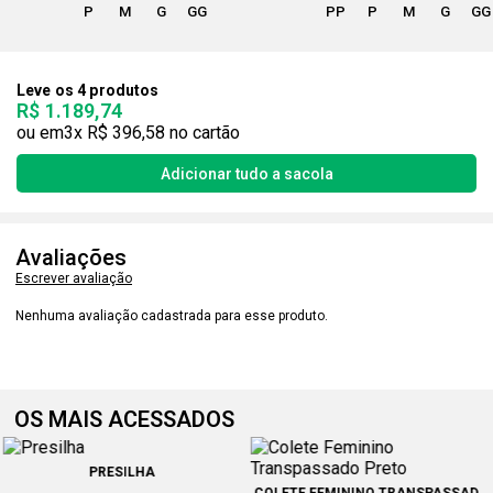
P
M
G
GG
PP
P
M
G
GG
Leve os 4 produtos
R$ 1.189,74
3x
R$ 396,58
Avaliações
Escrever avaliação
Nenhuma avaliação cadastrada para esse produto.
OS MAIS ACESSADOS
PRESILHA