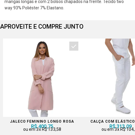
mangas longas e com 2 bolsos chapados na frente. Tecido two
way 93% Poliéster 7% Elastano.
APROVEITE E COMPRE JUNTO
JALECO FEMININO LONGO ROSA
CALÇA COM ELÁSTICO
R$ 400,75
R$ 313,09
3x
R$ 133,58
3x
R$ 104