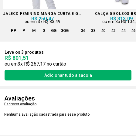
JALECO FEMININO MANGA CURTA E GOLA PADRE
CALÇA 5 BOLSOS B
R$ 250,47
R$ 313,09
3x
R$ 83,49
3x
R$ 104
PP
P
M
G
GG
GGG
36
38
40
42
44
46
Leve os 3 produtos
R$ 801,51
3x
R$ 267,17
Avaliações
Escrever avaliação
Nenhuma avaliação cadastrada para esse produto.