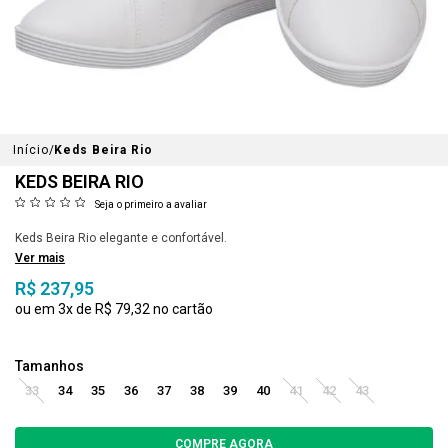
Início
Keds Beira Rio
KEDS BEIRA RIO
Seja o primeiro a avaliar
Keds Beira Rio elegante e confortável.
Ver mais
R$ 237,95
3x
R$ 79,32
33
34
35
36
37
38
39
40
41
42
43