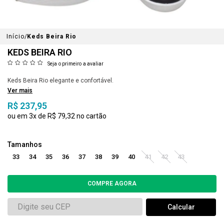
Início
Keds Beira Rio
KEDS BEIRA RIO
Seja o primeiro a avaliar
Keds Beira Rio elegante e confortável.
Ver mais
R$ 237,95
3x
R$ 79,32
33
34
35
36
37
38
39
40
41
42
43