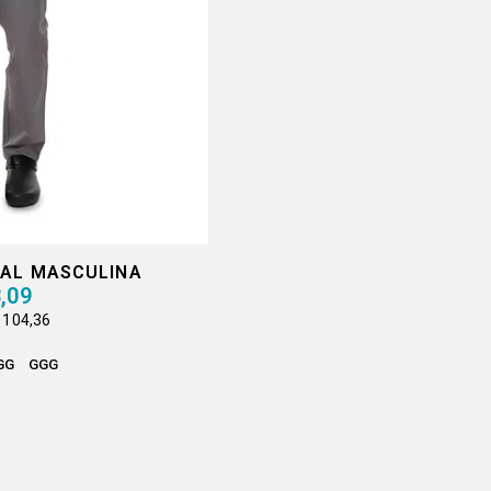
NAL MASCULINA
,09
 104,36
GG
GGG