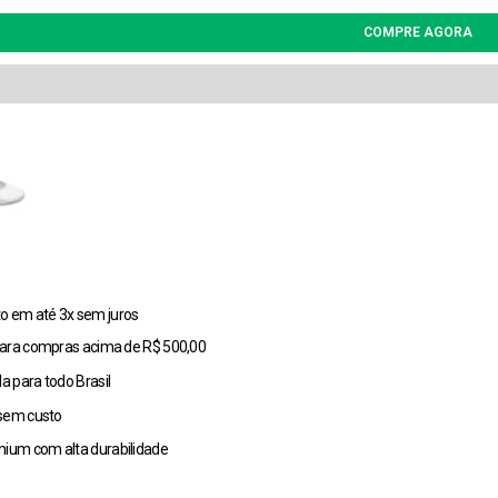
o em até 3x sem juros
 para compras acima de R$ 500,00
a para todo Brasil
 sem custo
ium com alta durabilidade