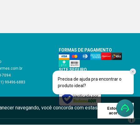
FORMAS DE PAGAMENTO
o
ormes.com.br
SITE SEGURO
48-7094
Precisa de ajuda pra encontrar o
11) 99496-6883
produto ideal?
Verificada por
rmanecer navegando, você concorda com estas
Estou de
acordo