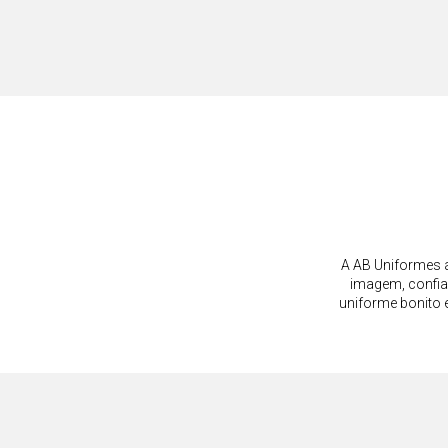
CAMISA SOCIAL FEMININA
DÓLMÃ F
R$ 313,09
ou em 3x de R$ 104,36
o
A AB Uniformes a
imagem, confia
uniforme bonito 