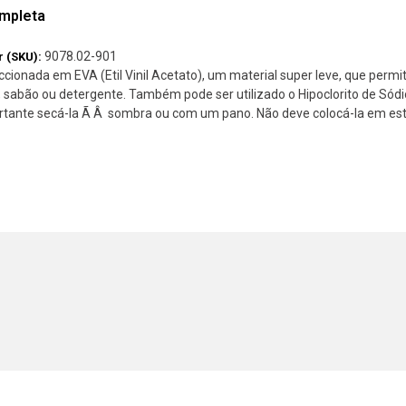
mpleta
9078.02-901
r (SKU):
ccionada em EVA (Etil Vinil Acetato), um material super leve, que perm
 sabão ou detergente. Também pode ser utilizado o Hipoclorito de Sódi
rtante secá-la Ã Â sombra ou com um pano. Não deve colocá-la em est