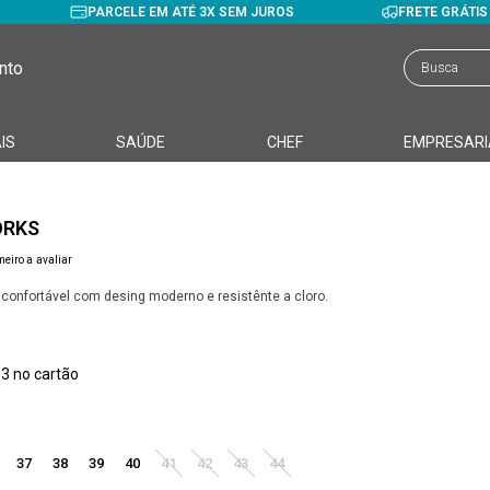
PARCELE EM ATÉ 3X SEM JUROS
FRETE GRÁTI
nto
IS
SAÚDE
CHEF
EMPRESARI
ORKS
meiro a avaliar
 confortável com desing moderno e resistênte a cloro.
93
37
38
39
40
41
42
43
44