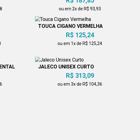
R$ 187,85
98
ou em 2x de R$ 93,93
TOUCA CIGANO VERMELHA
R$ 125,24
3
ou em 1x de R$ 125,24
VENTAL
JALECO UNISEX CURTO
R$ 313,09
76
ou em 3x de R$ 104,36
CONJUNTO CALÇA E TÚNICA
A CURTA
R$ 413,28
ou em 3x de R$ 137,76
9