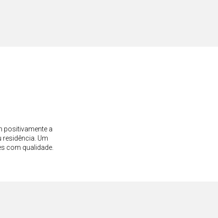
 PENCE
9
m positivamente a
 residência. Um
es com qualidade.