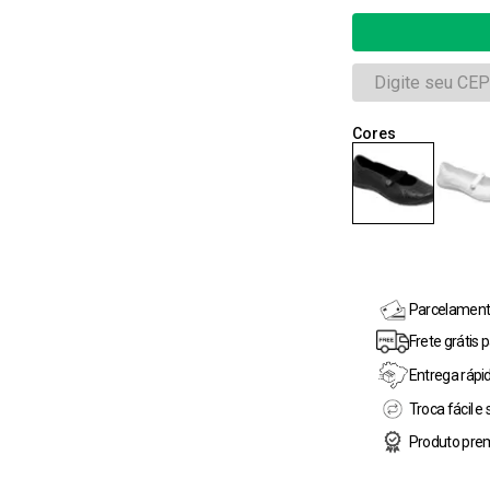
Parcelament
Frete grátis
Entrega rápid
Troca fácil e
Produto prem