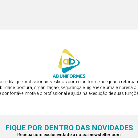
EMININA PESPONTADA
AVENTAL DE FRENTE COM
R$ 400,75
R$ 250,47
u em 3x de R$ 133,58
ou em 3x de R$ 83,4
credita que profissionais vestidos com o uniforme adequado reforça
bilidade, postura, organização, segurança e higiene de uma empresa ou
e confortável motiva o profissional e ajuda na execução de suas funçõ
FIQUE POR DENTRO DAS NOVIDADES
Receba com exclusividade a nossa newsletter com