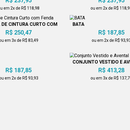
R$ 237,95
R$ 237,95
u em 2x de R$ 118,98
ou em 2x de R$ 118,
 DE CINTURA CURTO COM
BATA
FENDA
R$ 250,47
R$ 187,85
ou em 3x de R$ 83,49
ou em 2x de R$ 93,9
CONJUNTO VESTIDO E A
R$ 187,85
R$ 413,28
ou em 2x de R$ 93,93
ou em 3x de R$ 137,
SCULINA CINZA
JALECO FEMININO MANG
R$ 225,42
E GOLA PADRE
R$ 250,47
u em 2x de R$ 112,71
ou em 3x de R$ 83,4