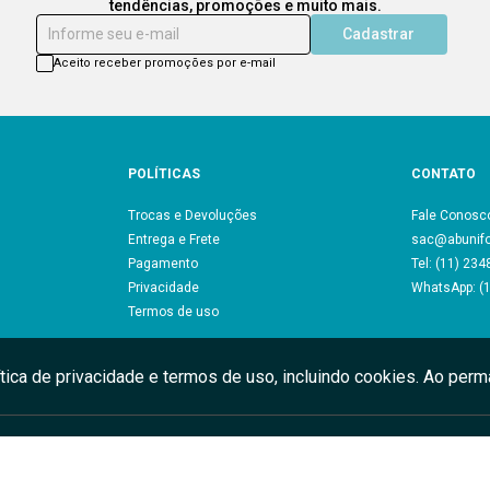
tendências, promoções e muito mais.
Informe seu e-mail
Cadastrar
Aceito receber promoções por e-mail
POLÍTICAS
CONTATO
Trocas e Devoluções
Fale Conosc
Entrega e Frete
sac@abunif
Pagamento
Tel: (11) 23
Privacidade
WhatsApp: (
Termos de uso
ítica de privacidade e termos de uso, incluindo cookies. Ao pe
RDH Uniformes Profissionais LTDA - CNPJ: 17.904.902/0001-55