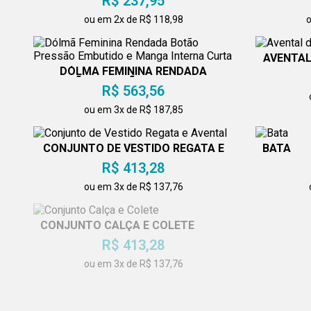
R$ 237,95
ou em 2x de R$ 118,98
o
AVENTAL
DÓLMÃ FEMININA RENDADA
BOTÃO PRESSÃO EMBUTIDO E
R$ 563,56
MANGA INTERNA CURTA
ou em 3x de R$ 187,85
CONJUNTO DE VESTIDO REGATA E
BATA
AVENTAL
R$ 413,28
ou em 3x de R$ 137,76
CONJUNTO CALÇA E COLETE
POLO MA
R$ 413,28
ou em 3x de R$ 137,76
o