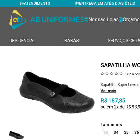
ATENDIMENTO
ENTREGA EM ATÉ 5 DIAS ÚTEIS
Nossas Lojas
Orçame
RESIDENCIAL
BABÁS
SERVIÇOS GERA
SAPATILHA W
Seja o pri
Sapatilha Super Leve e
Ver mais
R$ 187,85
2x
R$ 93,
33
34
35
36