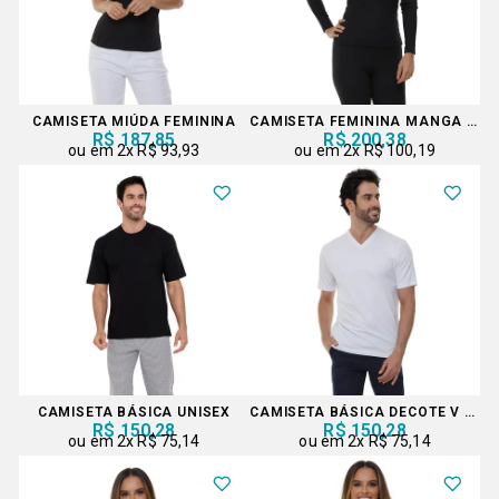
CAMISETA MIÚDA FEMININA
CAMISETA FEMININA MANGA LONGA
R$ 187,85
R$ 200,38
2x
R$ 93,93
2x
R$ 100,19
CAMISETA BÁSICA UNISEX
CAMISETA BÁSICA DECOTE V UNISEX
R$ 150,28
R$ 150,28
2x
R$ 75,14
2x
R$ 75,14