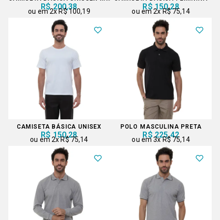
R$ 200,38
R$ 150,28
2x
R$ 100,19
2x
R$ 75,14
CAMISETA BÁSICA UNISEX
POLO MASCULINA PRETA
R$ 150,28
R$ 225,42
2x
R$ 75,14
3x
R$ 75,14