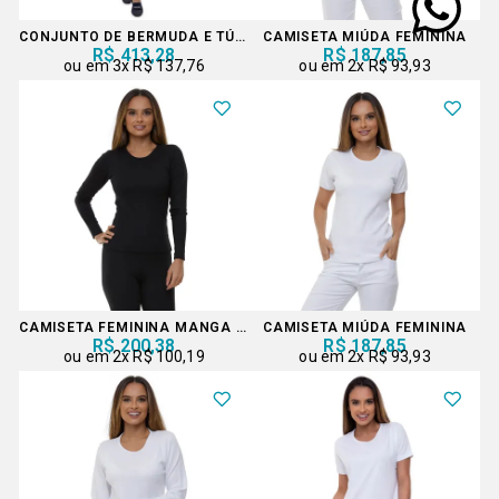
CONJUNTO DE BERMUDA E TÚNICA COLEÇÃO
CAMISETA MIÚDA FEMININA
R$ 413,28
R$ 187,85
3x
R$ 137,76
2x
R$ 93,93
CAMISETA FEMININA MANGA LONGA
CAMISETA MIÚDA FEMININA
R$ 200,38
R$ 187,85
2x
R$ 100,19
2x
R$ 93,93