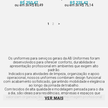
R$ 250,47
R$ 225,42
3x
R$ 83,49
3x
R$ 75,14
1
2
Os uniformes para serviços gerais da AB Uniformes foram
desenvolvidos para oferecer conforto, durabilidade e
apresentação profissional em ambientes que exigem alto
padrão.
Indicados para atividades de limpeza, organização e apoio
operacional, nossos uniformes combinam design funcional
com acabamento sofisticado, garantindo mobilidade e elegância
ao longo da jornada de trabalho.
Com tecidos de alta qualidade e modelagem pensada para o dia
a dia, são ideais para residências, empresas e espaços que
valorizam organização, eficiência e uma imagem profissional
VER MAIS
alinhada ao ambiente.