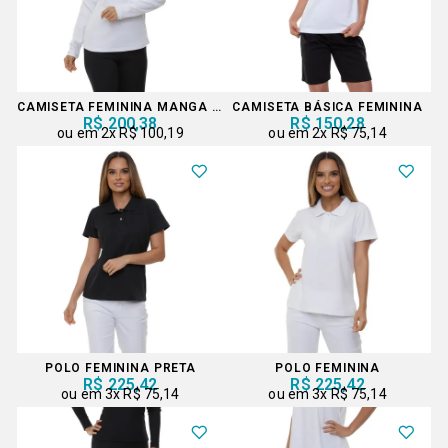
CAMISETA FEMININA MANGA LONGA
CAMISETA BÁSICA FEMININA
R$ 200,38
R$ 150,28
2x
R$ 100,19
2x
R$ 75,14
POLO FEMININA PRETA
POLO FEMININA
R$ 225,42
R$ 225,42
3x
R$ 75,14
3x
R$ 75,14