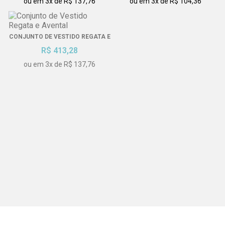
ou em 3x de R$ 137,76
ou em 3x de R$ 104,36
CONJUNTO DE VESTIDO REGATA E
CONJUNTO BERMUDA E REGATA
AVENTAL
R$ 413,28
R$ 413,28
ou em 3x de R$ 137,76
ou em 3x de R$ 137,76
AVENTAL DE FRENTE
CONJUNTO DE BERMUDA E
R$ 250,47
TÚNICA COLEÇÃO
R$ 413,28
ou em 3x de R$ 83,49
ou em 3x de R$ 137,76
BERMUDA FEMININA 5 BOLSOS
AVENTAL DE FRENTE ESTAMPADO
R$ 288,04
R$ 250,47
ou em 3x de R$ 96,01
ou em 3x de R$ 83,49