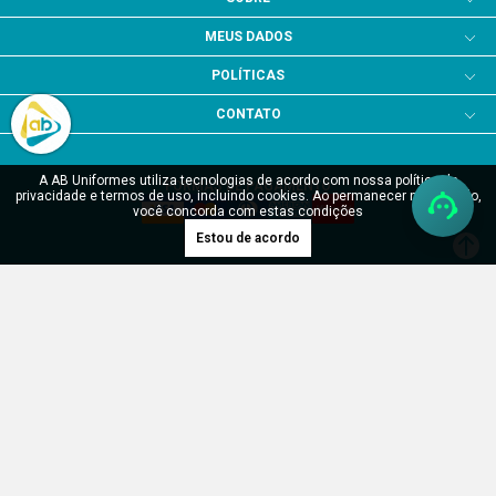
MEUS DADOS
POLÍTICAS
CONTATO
A AB Uniformes utiliza tecnologias de acordo com nossa política de
FORMAS DE PAGAMENTO
privacidade e termos de uso, incluindo cookies. Ao permanecer navegando,
você concorda com estas condições
Estou de acordo
SITE SEGURO
Verificada por