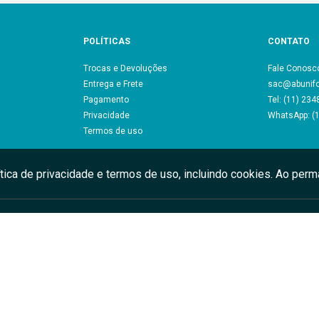
POLÍTICAS
CONTATO
Trocas e Devoluções
Fale Conosc
Entrega e Frete
sac@abunif
Pagamento
Tel: (11) 23
Privacidade
WhatsApp: (
Termos de uso
ítica de privacidade e termos de uso, incluindo cookies. Ao pe
RDH Uniformes Profissionais LTDA - CNPJ: 17.904.902/0001-55