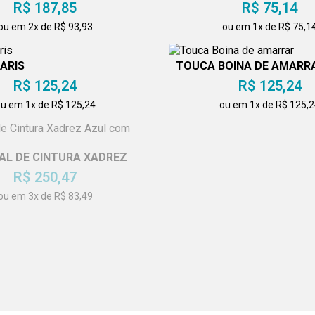
R$ 187,85
R$ 75,14
ou em 2x de R$ 93,93
ou em 1x de R$ 75,1
ARIS
TOUCA BOINA DE AMARR
R$ 125,24
R$ 125,24
u em 1x de R$ 125,24
ou em 1x de R$ 125,
BATA
AL DE CINTURA XADREZ
R$ 187,85
AZUL COM ABA
R$ 250,47
ou em 2x de R$ 93,9
ou em 3x de R$ 83,49
CONJUNTO DE CALÇA E
COLEÇÃO
Ã MASCULINA MIX COM
R$ 413,28
OTÃO DE PRESSÃO
R$ 400,75
ou em 3x de R$ 137,
u em 3x de R$ 133,58