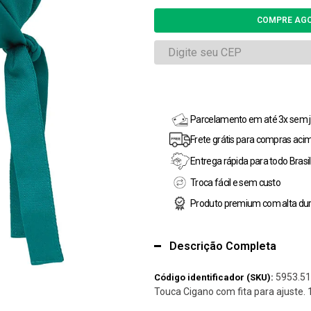
Parcelamento em até 3x sem j
Frete grátis para compras aci
Entrega rápida para todo Brasil
Troca fácil e sem custo
Produto premium com alta dur
Descrição Completa
5953.51
Código identificador (SKU):
Touca Cigano com fita para ajuste.