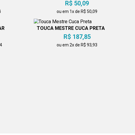
R$ 50,09
4
ou em 1x de R$ 50,09
AR
TOUCA MESTRE CUCA PRETA
R$ 187,85
24
ou em 2x de R$ 93,93
CAMISETA BÁSICA DECOTE V
UNISEX
R$ 150,28
3
ou em 1x de R$ 150,28
 TÚNICA
CONJUNTO VESTIDO E AVENTAL
100% ALGODÃO
R$ 413,28
76
ou em 3x de R$ 137,76