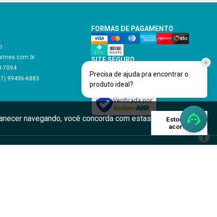
FORMAS DE PAGAMENTO
o
ormes.com.br
SITE SEGURO
48-7094
Precisa de ajuda pra encontrar o
11) 99496-6883
produto ideal?
Verificada por
rmanecer navegando, você concorda com estas
Estou de
acordo