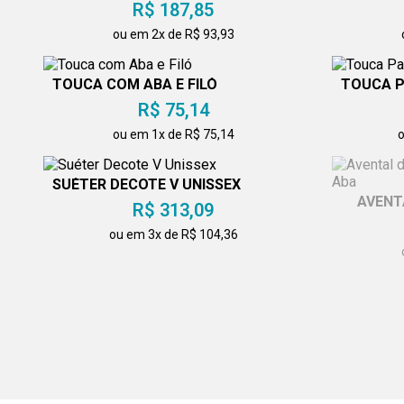
R$ 187,85
ou em 2x de R$ 93,93
TOUCA COM ABA E FILÓ
TOUCA P
R$ 75,14
ou em 1x de R$ 75,14
o
SUÉTER DECOTE V UNISSEX
AVENT
R$ 313,09
ou em 3x de R$ 104,36
CONJUNTO VESTIDO E AVENTAL
DÓLM
R$ 413,28
B
ou em 3x de R$ 137,76
o