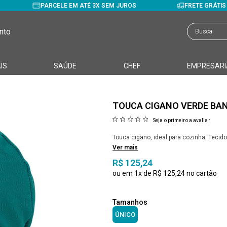
PARCELE EM ATÉ 3X SEM JUROS
FRETE GRÁTI
nto
IS
SAÚDE
CHEF
EMPRESARI
TOUCA CIGANO VERDE BA
Seja o primeiro a avaliar
Touca cigano, ideal para cozinha. Tecido
Ver mais
R$ 125,24
1x
R$ 125,24
ÚNICO