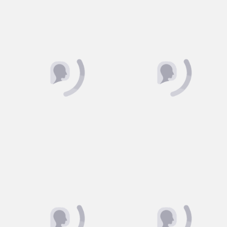
DÓLMÃ FEMININA BRANCA
JAQUETA FEMININA EM
BOTÃO PRESSÃO EMBUTIDO
MATELASSE
R$ 400,75
R$ 375,71
ou em 3x de R$ 133,58
ou em 3x de R$ 125,24