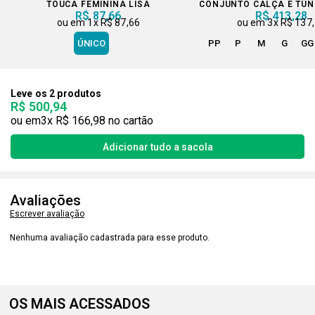
TOUCA FEMININA LISA
CONJUNTO CALÇA E TÚN
R$ 87,66
R$ 413,28
1x
R$ 87,66
3x
R$ 137
ÚNICO
PP
P
M
G
GG
Leve os 2 produtos
R$ 500,94
3x
R$ 166,98
Avaliações
Escrever avaliação
Nenhuma avaliação cadastrada para esse produto.
OS MAIS ACESSADOS