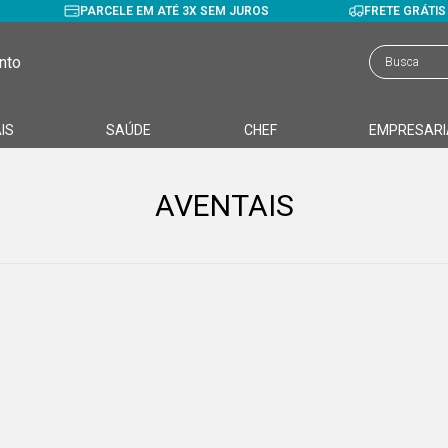
PARCELE EM ATÉ 3X SEM JUROS
FRETE GRÁTI
nto
IS
SAÚDE
CHEF
EMPRESARI
AVENTAIS